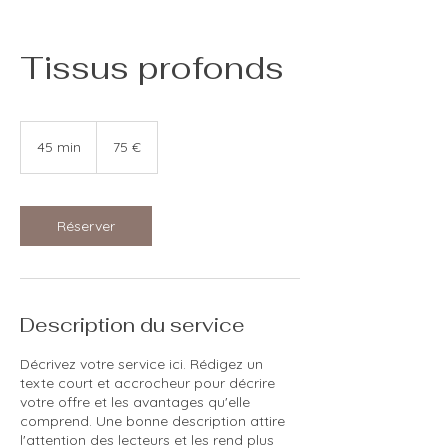
Tissus profonds
75
euros
45 min
4
75 €
5
m
i
n
Réserver
Description du service
Décrivez votre service ici. Rédigez un
texte court et accrocheur pour décrire
votre offre et les avantages qu'elle
comprend. Une bonne description attire
l'attention des lecteurs et les rend plus