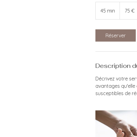
75
euros
45 min
4
75 €
5
m
i
Réserver
n
Description d
Décrivez votre ser
avantages qu'elle 
susceptibles de ré