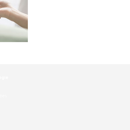
ogie
nées