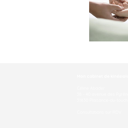
Mon cabinet de kinésiol
Céline Abader
38 - 40 avenue des Pyré
31830 Plaisance-du-touch
Consultations sur RDV