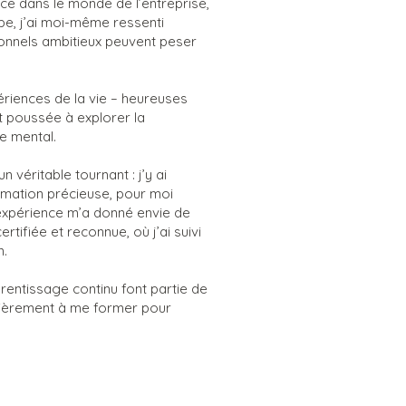
ce dans le monde de l’entreprise,
pe, j’ai moi-même ressenti
onnels ambitieux peuvent peser
ériences de la vie – heureuses
nt poussée à explorer la
e mental.
 véritable tournant : j’y ai
rmation précieuse, pour moi
expérience m’a donné envie de
tifiée et reconnue, où j’ai suivi
n.
pprentissage continu font partie de
lièrement à me former pour