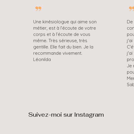
Une kinésiologue qui aime son
De 
métier, est à l’écoute de votre
con
corps et à l’écoute de vous
pou
même. Très sérieuse, très
j'a
gentille. Elle fait du bien. Je la
C'é
recommande vivement.
j'a
Léonilda
pro
Je 
pou
Me
Sab
Suivez-moi sur Instagram