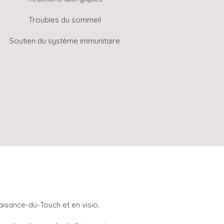
Troubles du sommeil
Soutien du système immunitaire
laisance-du-Touch et en visio.